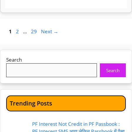
Page
Page
Page
1
2
…
29
Next
→
Search
Search
Trending Posts
PF Interest Not Credit in PF Passbook :
PF Interest SMS आया लेकिन Passbook में पैसा