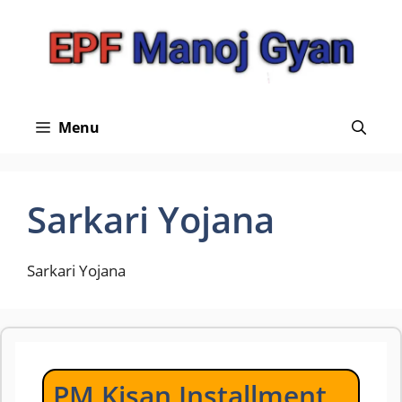
Skip
to
content
Menu
Sarkari Yojana
Sarkari Yojana
PM Kisan Installment