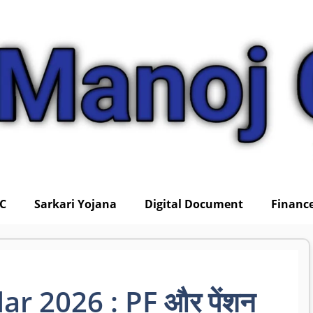
IC
Sarkari Yojana
Digital Document
Financ
r 2026 : PF और पेंशन