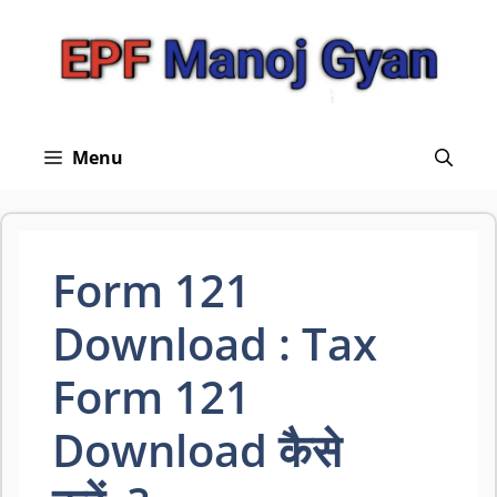
Skip
to
content
Menu
Form 121
Download : Tax
Form 121
Download कैसे