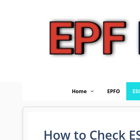
Skip
to
content
Home
EPFO
ES
How to Check ES