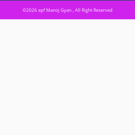
सरकार का नया
फायदे क्या ह
तोहफा… देश में नया
©2026 epf Manoj Gyan , All Right Reserved
श्रम कानून लागू,