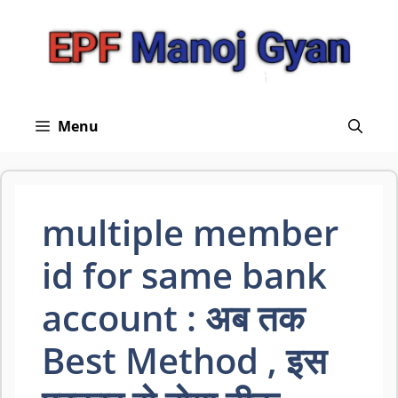
Skip
to
content
Menu
multiple member
id for same bank
account : अब तक
Best Method , इस