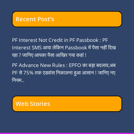
Recent Post’s
PF Interest Not Credit in PF Passbook : PF
Interest SMS आया लेकिन Passbook में पैसा नहीं दिख
रहा ? जानिए आपका पैसा आखिर गया कहां !
PF Advance New Rules : EPFO का बड़ा बदलाव,अब
PF से 75% तक एडवांस निकालना हुआ आसान ! जानिए नए
नियम..
Web Stories
ESIC Gateway :
Minimum
Gateway 
ESIC Gateway
Wage
ESIC Acc
क्या है चलिए जानते हैं
Guarantee :
Login Pr
इसके बारे में..
श्रमिकों को मोदी
क्या है, और