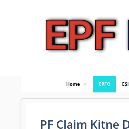
Skip
to
content
Home
EPFO
ES
PF Claim Kitne 