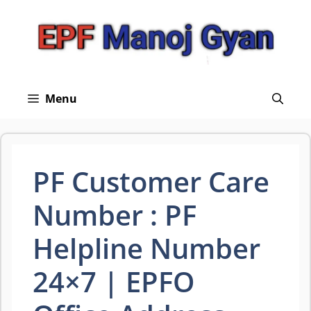
Skip
to
content
Menu
PF Customer Care
Number : PF
Helpline Number
24×7 | EPFO