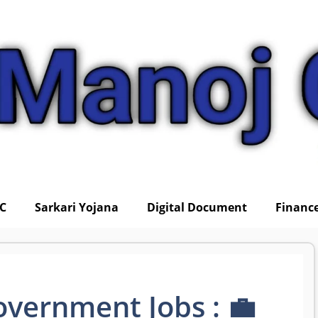
IC
Sarkari Yojana
Digital Document
Financ
overnment Jobs : 💼