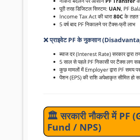
नौकरी बदलने पर आसान
PF Transfer
की
पूरी तरह डिजिटल सिस्टम:
UAN
, PF Ba
Income Tax Act की धारा
80C
के तहत ट
5 वर्ष बाद PF निकालने पर टैक्स-फ्री लाभ
❌ प्राइवेट PF के नुकसान (Disadvant
ब्याज दर (Interest Rate) सरकार द्वारा त
5 साल से पहले PF निकासी पर टैक्स लग सक
कुछ मामलों में Employer द्वारा PF समय 
पेंशन (EPS) की राशि अपेक्षाकृत सीमित हो स
🏛️ सरकारी नौकरी में P
Fund / NPS)