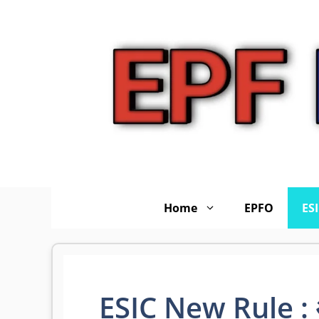
Skip
to
content
Home
EPFO
ES
ESIC New Rule : 