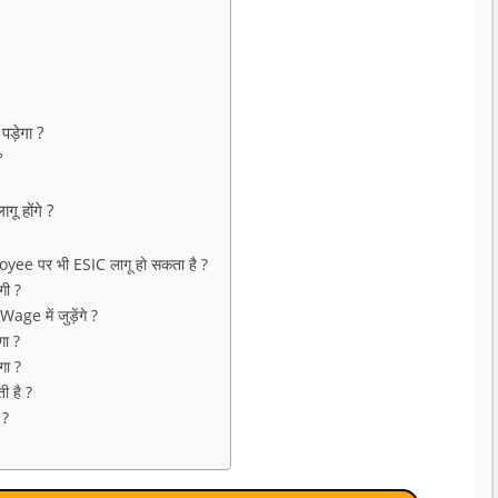
़ेगा ?
?
ू होंगे ?
yee पर भी ESIC लागू हो सकता है ?
गी ?
 में जुड़ेंगे ?
ा ?
ा ?
ी है ?
 ?