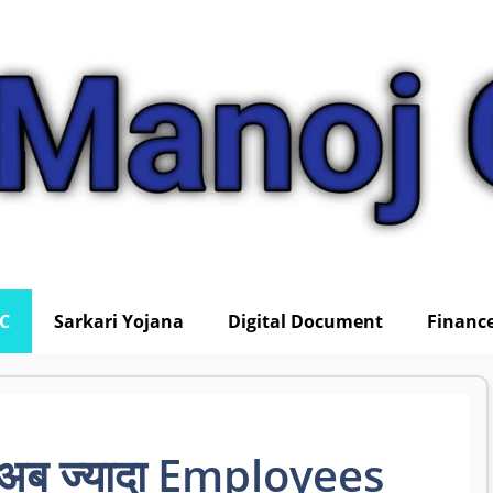
IC
Sarkari Yojana
Digital Document
Financ
अब ज्यादा Employees