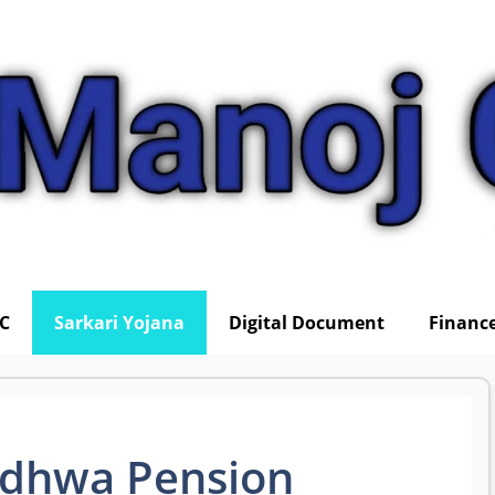
IC
Sarkari Yojana
Digital Document
Financ
idhwa Pension