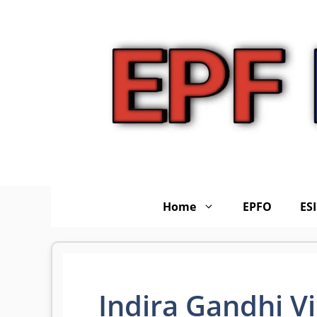
Skip
to
content
Home
EPFO
ES
Indira Gandhi V